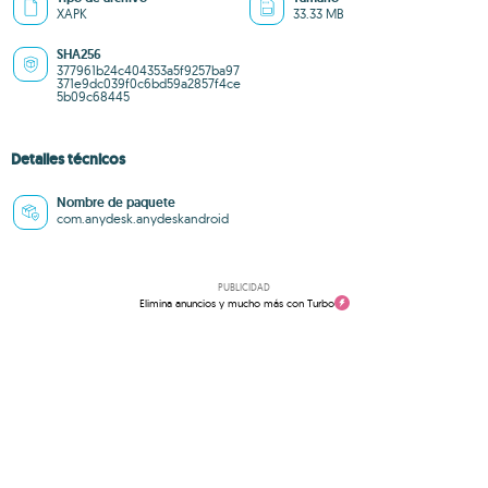
XAPK
33.33 MB
SHA256
377961b24c404353a5f9257ba97
371e9dc039f0c6bd59a2857f4ce
5b09c68445
Detalles técnicos
Nombre de paquete
com.anydesk.anydeskandroid
PUBLICIDAD
Elimina anuncios y mucho más con Turbo