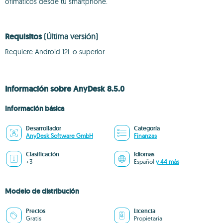
ofimáticos desde tu smartphone.
Requisitos
(Última versión)
Requiere Android 12L o superior
Información sobre AnyDesk 8.5.0
Información básica
Desarrollador
Categoría
AnyDesk Software GmbH
Finanzas
Clasificación
Idiomas
+3
Español
y 44 más
Modelo de distribución
Precios
Licencia
Gratis
Propietaria