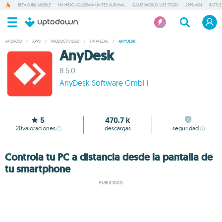
BETA PUBG MOBILE
MY HERO ACADEMIA UNITED SURVIVAL
GAME WORLD: LIFE STORY
APPS VPN
BATTLE
ANDROID
/
APPS
/
PRODUCTIVIDAD
/
FINANZAS
/
ANYDESK
AnyDesk
8.5.0
AnyDesk Software GmbH
5
470.7 k
20
valoraciones
descargas
seguridad
Controla tu PC a distancia desde la pantalla de
tu smartphone
PUBLICIDAD