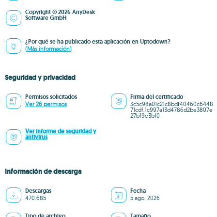
Copyright © 2026 AnyDesk
Software GmbH
¿Por qué se ha publicado esta aplicación en Uptodown?
(Más información)
Seguridad y privacidad
Permisos solicitados
Firma del certificado
Ver 26 permisos
3c5c98a01c21c8bdf40460c6448
71cdf,1c997a13d4786d2be3807e
27b19e3bf0
Ver informe de seguridad y
antivirus
Información de descarga
Descargas
Fecha
470.685
5 ago. 2026
Tipo de archivo
Tamaño