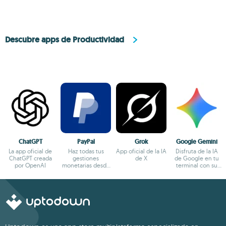
Descubre apps de Productividad
ChatGPT
PayPal
Grok
Google Gemini
La app oficial de
Haz todas tus
App oficial de la IA
Disfruta de la IA
ChatGPT creada
gestiones
de X
de Google en tu
por OpenAI
monetarias desde
terminal con su
el terminal
app oficial
Android