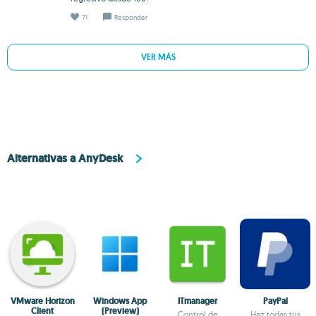
71
Responder
VER MÁS
Alternativas a AnyDesk
VMware Horizon
Windows App
ITmanager
PayPal
Client
(Preview)
Control de
Haz todas tus